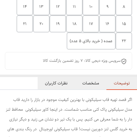
14
13
12
11
10
9
8
21
20
19
18
17
16
15
22
عمده ( خرید بالای 5 عدد)
سرویس ویژه دیجی کالا: 7 روز تضمین بازگشت کالا
توضیحات
مشخصات
نظرات کاربران
اگر قصد تهیه قاب سیلیکونی با بهترین کیفیت موجود در بازار را دارید قاب
مدل سیلیکونی پاک کنی مناسب شماست. در اینجا کاور سیلیکونی محافظ لنز
دار را به شما معرفی می کنیم. پس با یک تیر دو نشان می زنید و دیگر نیازی
به خرید گلس لنز دوربین نیست! قاب سیلیکونی اورجینال در رنگ بندی های