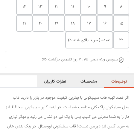
14
13
12
11
10
9
8
21
20
19
18
17
16
15
22
عمده ( خرید بالای 5 عدد)
سرویس ویژه دیجی کالا: 7 روز تضمین بازگشت کالا
توضیحات
مشخصات
نظرات کاربران
اگر قصد تهیه قاب سیلیکونی با بهترین کیفیت موجود در بازار را دارید قاب
مدل سیلیکونی پاک کنی مناسب شماست. در اینجا کاور سیلیکونی محافظ لنز
دار را به شما معرفی می کنیم. پس با یک تیر دو نشان می زنید و دیگر نیازی
به خرید گلس لنز دوربین نیست! قاب سیلیکونی اورجینال در رنگ بندی های