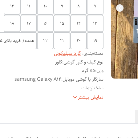
12
11
10
9
8
7
18
17
16
15
14
13
19
20
21
22
عمده ( خرید بالای 5 عدد)
دسته‌بندی
:
گارد سیلیکونی
نوع کیف و کاور گوشی
:
کاور
وزن
:
55 گرم
سازگار با گوشی موبایل
:
samsung Galaxy A14
ساختار
:
مات
سطح
حفاظت از دکمه‌ها , لبه راست , لبه چپ , لبه پای
نمایش بیشتر
پوشش
:
لبه بالایی , قاب پشتی