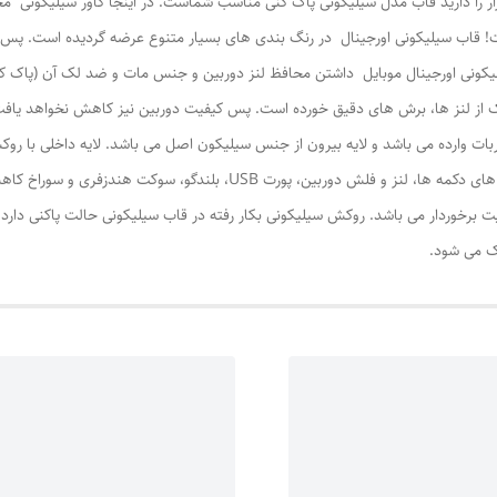
ار را دارید قاب مدل سیلیکونی پاک کنی مناسب شماست. در اینجا کاور سیلیکونی محا
ت! قاب سیلیکونی اورجینال در رنگ بندی های بسیار متنوع عرضه گردیده است. پس شم
سیلیکونی اورجینال موبایل داشتن محافظ لنز دوربین و جنس مات و ضد لک آن (پاک ک
یک از لنز ها، برش های دقیق خورده است. پس کیفیت دوربین نیز کاهش نخواهد یافت
ربات وارده می باشد و لایه بیرون از جنس سیلیکون اصل می باشد. لایه داخلی با رو
گوشی را در برابر سخت ترین ضربه ها محافظت کند. شیار های دکمه ها، لنز و فل
فیت برخوردار می باشد. روکش سیلیکونی بکار رفته در قاب سیلیکونی حالت پاکنی دا
اک می شود.