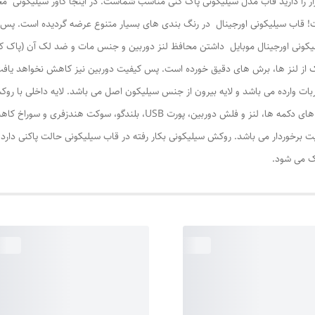
ار را دارید قاب مدل سیلیکونی پاک کنی مناسب شماست. در اینجا کاور سیلیکونی محا
ت! قاب سیلیکونی اورجینال در رنگ بندی های بسیار متنوع عرضه گردیده است. پس شم
سیلیکونی اورجینال موبایل داشتن محافظ لنز دوربین و جنس مات و ضد لک آن (پاک ک
یک از لنز ها، برش های دقیق خورده است. پس کیفیت دوربین نیز کاهش نخواهد یافت
ربات وارده می باشد و لایه بیرون از جنس سیلیکون اصل می باشد. لایه داخلی با رو
گوشی را در برابر سخت ترین ضربه ها محافظت کند. شیار های دکمه ها، لنز و فل
فیت برخوردار می باشد. روکش سیلیکونی بکار رفته در قاب سیلیکونی حالت پاکنی دا
اک می شود.