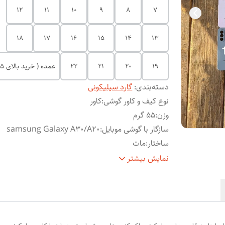
12
11
10
9
8
7
18
17
16
15
14
13
19
20
21
22
عمده ( خرید بالای 5 عدد)
دسته‌بندی
:
گارد سیلیکونی
نوع کیف و کاور گوشی
:
کاور
وزن
:
55 گرم
سازگار با گوشی موبایل
:
samsung Galaxy A30/A20
ساختار
:
مات
سطح
حفاظت از دکمه‌ها , لبه راست , لبه چپ , لبه پای
نمایش بیشتر
پوشش
:
لبه بالایی , قاب پشتی