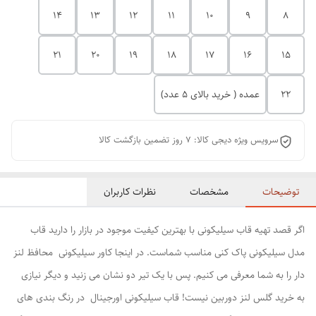
14
13
12
11
10
9
8
21
20
19
18
17
16
15
22
عمده ( خرید بالای 5 عدد)
سرویس ویژه دیجی کالا: 7 روز تضمین بازگشت کالا
توضیحات
مشخصات
نظرات کاربران
اگر قصد تهیه قاب سیلیکونی با بهترین کیفیت موجود در بازار را دارید قاب
مدل سیلیکونی پاک کنی مناسب شماست. در اینجا کاور سیلیکونی محافظ لنز
دار را به شما معرفی می کنیم. پس با یک تیر دو نشان می زنید و دیگر نیازی
به خرید گلس لنز دوربین نیست! قاب سیلیکونی اورجینال در رنگ بندی های