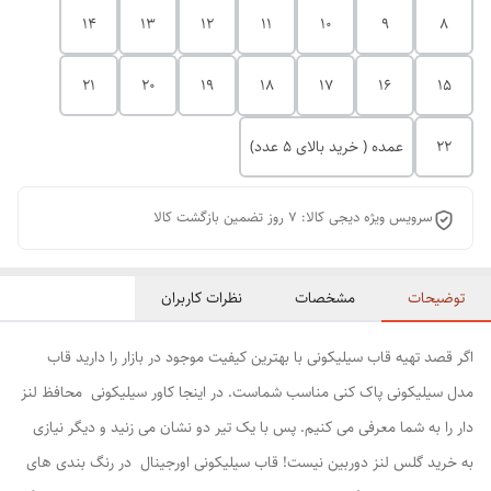
14
13
12
11
10
9
8
21
20
19
18
17
16
15
22
عمده ( خرید بالای 5 عدد)
سرویس ویژه دیجی کالا: 7 روز تضمین بازگشت کالا
توضیحات
مشخصات
نظرات کاربران
اگر قصد تهیه قاب سیلیکونی با بهترین کیفیت موجود در بازار را دارید قاب
مدل سیلیکونی پاک کنی مناسب شماست. در اینجا کاور سیلیکونی محافظ لنز
دار را به شما معرفی می کنیم. پس با یک تیر دو نشان می زنید و دیگر نیازی
به خرید گلس لنز دوربین نیست! قاب سیلیکونی اورجینال در رنگ بندی های