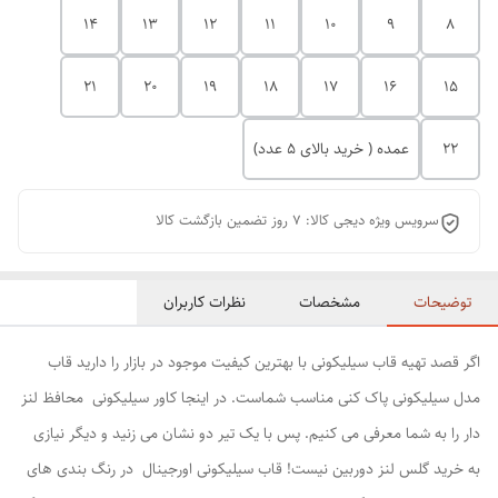
14
13
12
11
10
9
8
21
20
19
18
17
16
15
22
عمده ( خرید بالای 5 عدد)
سرویس ویژه دیجی کالا: 7 روز تضمین بازگشت کالا
توضیحات
مشخصات
نظرات کاربران
اگر قصد تهیه قاب سیلیکونی با بهترین کیفیت موجود در بازار را دارید قاب
مدل سیلیکونی پاک کنی مناسب شماست. در اینجا کاور سیلیکونی محافظ لنز
دار را به شما معرفی می کنیم. پس با یک تیر دو نشان می زنید و دیگر نیازی
به خرید گلس لنز دوربین نیست! قاب سیلیکونی اورجینال در رنگ بندی های