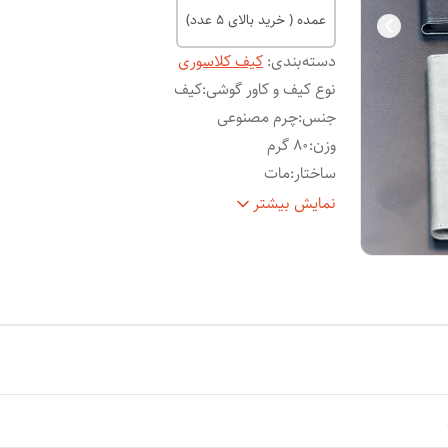
عمده ( خرید بالای 5 عدد)
دسته‌بندی
:
کیف کلاسوری
نوع کیف و کاور گوشی
:
کیف
جنس
:
چرم مصنوعی
وزن
:
80 گرم
ساختار
:
مات
سطح
قاب پشتی , قاب جلویی , لبه بالایی , لبه پایینی , 
نمایش بیشتر
پوشش
:
چپ , لبه راست , حفاظت از دکمه‌ها
ویژگی‌های
مقاوم در برابر ضربه , مقاوم در برابر آب , دارا
کیف و
استانداردهای نظامی مقاومت در برابر سقوط , 
کاور
:
قفل آهنربایی , دارای محفظه نگهداری کارت ,
قابلیت تبدیل شدن به استند , لبه های برجست
برای محافظت صفحه نمایش , لبه های برجست
برای محافظت دوربین ,
توضیحات
:
کیف کلاسوری تهیه شده از چرم مصنوعی با ک