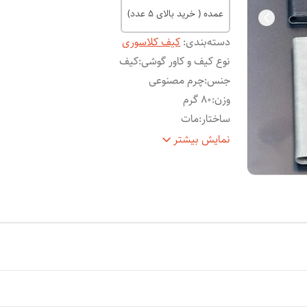
عمده ( خرید بالای 5 عدد)
دسته‌بندی
:
کیف کلاسوری
نوع کیف و کاور گوشی
:
کیف
جنس
:
چرم مصنوعی
وزن
:
80 گرم
ساختار
:
مات
سطح
قاب پشتی , قاب جلویی , لبه بالایی , لبه پایینی , 
نمایش بیشتر
پوشش
:
چپ , لبه راست , حفاظت از دکمه‌ها
ویژگی‌های
مقاوم در برابر ضربه , مقاوم در برابر آب , دارا
کیف و
استانداردهای نظامی مقاومت در برابر سقوط , 
کاور
:
قفل آهنربایی , دارای محفظه نگهداری کارت ,
قابلیت تبدیل شدن به استند , لبه های برجست
برای محافظت صفحه نمایش , لبه های برجست
برای محافظت دوربین ,
توضیحات
:
کیف کلاسوری تهیه شده از چرم مصنوعی با ک