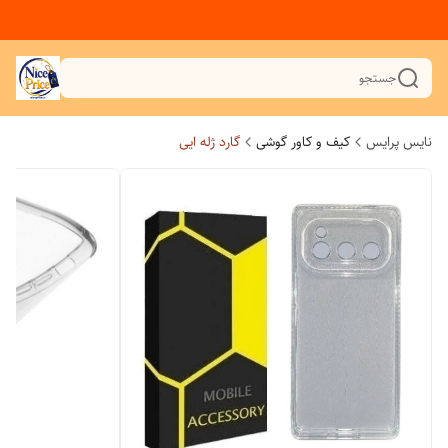
جستجو
نایس پرایس
کیف و کاور گوشی
گارد ژله ایی