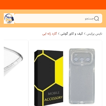
جستجو
نایس پرایس
کیف و کاور گوشی
گارد ژله ایی