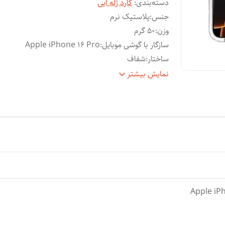
دسته‌بندی
:
گارد ژله ایی
جنس
:
پلاستیک نرم
وزن
:
50 گرم
سازگار با گوشی موبایل
:
Apple iPhone 16 Pro
ساختار
:
شفاف
سطح
قاب پشتی , قاب جلویی , لبه بالایی , لبه پایینی , 
نمایش بیشتر
پوشش
:
چپ , لبه راست , حفاظت از دکمه‌ها
ویژگی‌های
مقاوم در برابر ضربه , مقاوم در برابر آب , لبه 
کیف و
برجسته برای محافظت صفحه نمایش , لبه ها
کاور
:
برجسته برای محافظت دوربین , مقاوم در برابر
خش
رنگ
:
بی رنگ شفاف
Apple iP