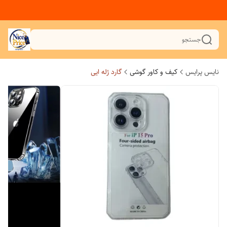
جستجو
نایس پرایس
کیف و کاور گوشی
گارد ژله ایی