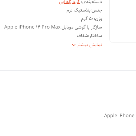
دسته‌بندی
:
گارد ژله ایی
جنس
:
پلاستیک نرم
وزن
:
50 گرم
سازگار با گوشی موبایل
:
Apple iPhone 14 Pro Max
ساختار
:
شفاف
سطح
قاب پشتی , قاب جلویی , لبه بالایی , لبه پایینی , 
نمایش بیشتر
پوشش
:
چپ , لبه راست , حفاظت از دکمه‌ها
ویژگی‌های
مقاوم در برابر ضربه , مقاوم در برابر آب , لبه 
کیف و
برجسته برای محافظت صفحه نمایش , لبه ها
کاور
:
برجسته برای محافظت دوربین , مقاوم در برابر
خش
رنگ
:
بی رنگ شفاف
Apple iPhone 