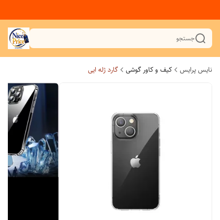
جستجو
نایس پرایس
کیف و کاور گوشی
گارد ژله ایی