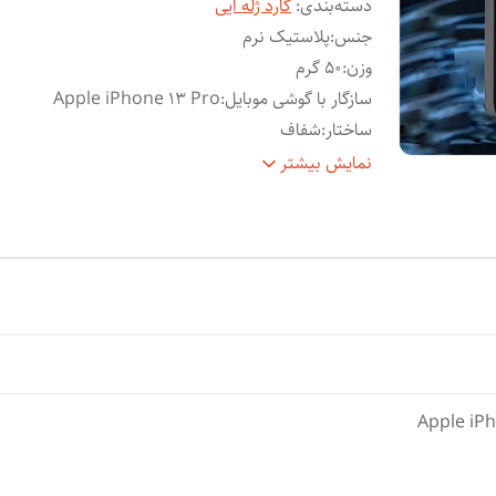
دسته‌بندی
:
گارد ژله ایی
جنس
:
پلاستیک نرم
وزن
:
50 گرم
سازگار با گوشی موبایل
:
Apple iPhone 13 Pro
ساختار
:
شفاف
سطح
قاب پشتی , قاب جلویی , لبه بالایی , لبه پایینی , 
نمایش بیشتر
پوشش
:
چپ , لبه راست , حفاظت از دکمه‌ها
ویژگی‌های
مقاوم در برابر ضربه , مقاوم در برابر آب , لبه 
کیف و
برجسته برای محافظت صفحه نمایش , لبه ها
کاور
:
برجسته برای محافظت دوربین , مقاوم در برابر
خش
رنگ
:
بی رنگ شفاف
Apple iP