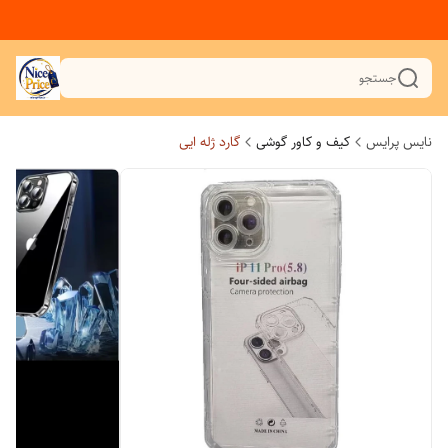
جستجو
نایس پرایس
کیف و کاور گوشی
گارد ژله ایی