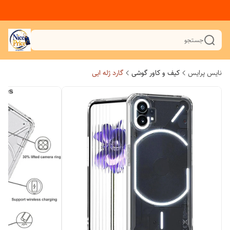
جستجو
نایس پرایس
کیف و کاور گوشی
گارد ژله ایی