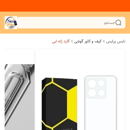
جستجو
نایس پرایس
کیف و کاور گوشی
گارد ژله ایی