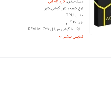
دسته‌بندی
:
گارد ژله ایی
نوع کیف و کاور گوشی
:
کاور
جنس
:
TPU
وزن
:
40 گرم
سازگار با گوشی موبایل
:
REALMI C67
ساختار
:
شفاف
نمایش بیشتر
سطح
قاب پشتی , لبه بالایی , لبه پایینی , لبه چپ , لب
پوشش
:
راست , حفاظت از دکمه‌ها
ویژگی‌های کیف و کاور
:
انعطاف پذیر
رنگ
:
بی رنگ شفاف