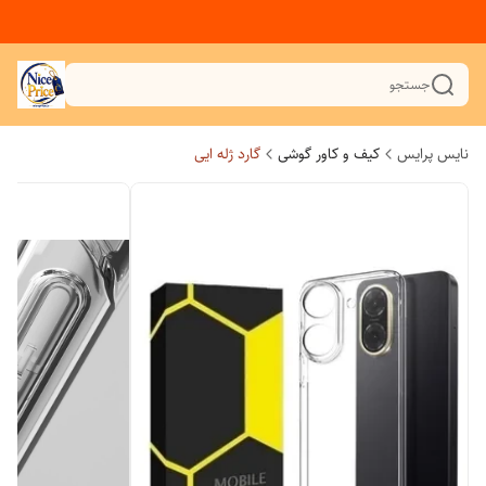
جستجو
نایس پرایس
کیف و کاور گوشی
گارد ژله ایی