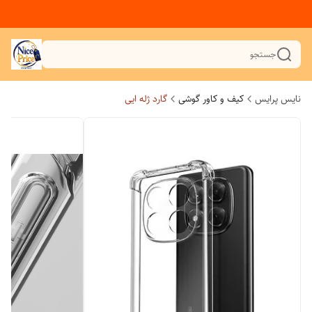
جستجو
نایس پرایس
کیف و کاور گوشی
گارد ژله ایی