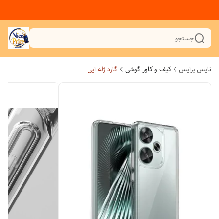
جستجو
نایس پرایس
کیف و کاور گوشی
گارد ژله ایی