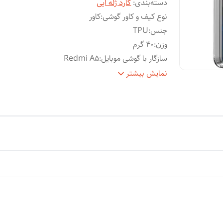
دسته‌بندی
:
گارد ژله ایی
نوع کیف و کاور گوشی
:
کاور
جنس
:
TPU
وزن
:
40 گرم
سازگار با گوشی موبایل
:
Redmi A5
ساختار
:
شفاف
نمایش بیشتر
سطح
قاب پشتی , لبه بالایی , لبه پایینی , لبه چپ , لب
پوشش
:
راست , حفاظت از دکمه‌ها
ویژگی‌های کیف و کاور
:
انعطاف پذیر
رنگ
:
بی رنگ شفاف