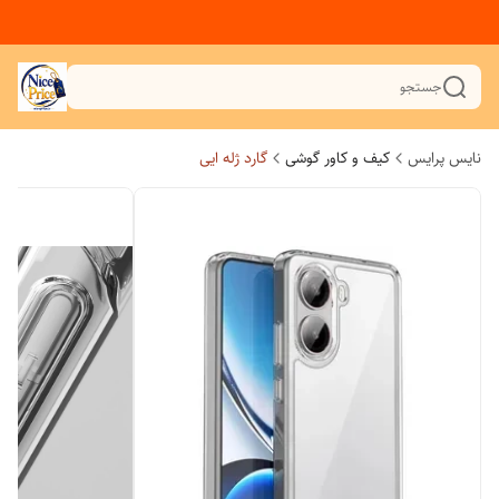
جستجو
نایس پرایس
کیف و کاور گوشی
گارد ژله ایی