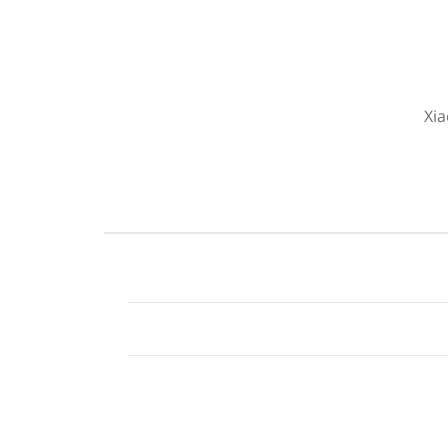
Xia
ه