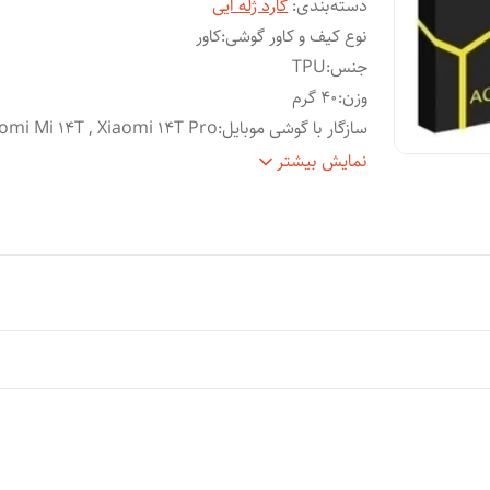
دسته‌بندی
:
گارد ژله ایی
نوع کیف و کاور گوشی
:
کاور
جنس
:
TPU
وزن
:
40 گرم
سازگار با گوشی موبایل
:
omi Mi 14T , Xiaomi 14T Pro
ساختار
:
شفاف
نمایش بیشتر
سطح
قاب پشتی , لبه بالایی , لبه پایینی , لبه چپ , لب
پوشش
:
راست , حفاظت از دکمه‌ها
ویژگی‌های کیف و کاور
:
انعطاف پذیر
رنگ
:
بی رنگ شفاف