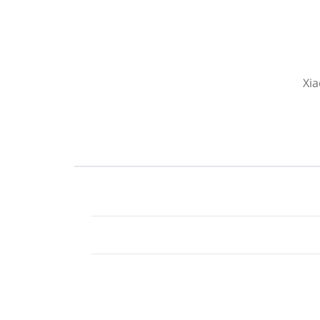
Xia
ه