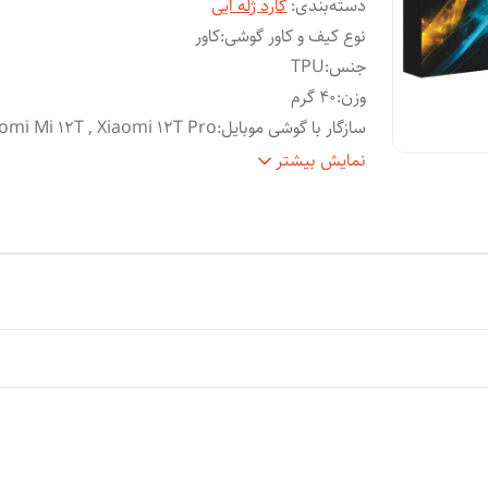
دسته‌بندی
:
گارد ژله ایی
نوع کیف و کاور گوشی
:
کاور
جنس
:
TPU
وزن
:
40 گرم
سازگار با گوشی موبایل
:
omi Mi 12T , Xiaomi 12T Pro
ساختار
:
شفاف
نمایش بیشتر
سطح
قاب پشتی , لبه بالایی , لبه پایینی , لبه چپ , لب
پوشش
:
راست , حفاظت از دکمه‌ها
ویژگی‌های کیف و کاور
:
انعطاف پذیر
رنگ
:
بی رنگ شفاف