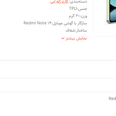
دسته‌بندی
:
گارد ژله ایی
جنس
:
TPU
وزن
:
30 گرم
سازگار با گوشی موبایل
:
Redmi Note 14
ساختار
:
شفاف
سطح
قاب پشتی , لبه بالایی , لبه پایینی , لبه چپ , لب
نمایش بیشتر
پوشش
:
راست , حفاظت از دکمه‌ها
Red