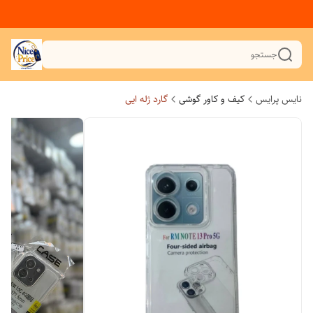
جستجو
نایس پرایس
کیف و کاور گوشی
گارد ژله ایی