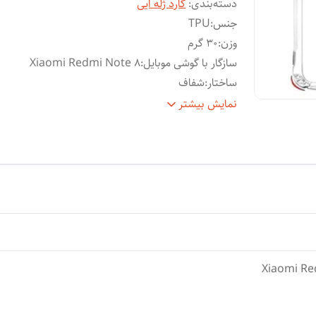
دسته‌بندی
:
گارد ژله ایی
جنس
:
TPU
وزن
:
30 گرم
سازگار با گوشی موبایل
:
Xiaomi Redmi Note 8
ساختار
:
شفاف
سطح
قاب پشتی , لبه بالایی , لبه پایینی , لبه چپ , لب
نمایش بیشتر
پوشش
:
راست , حفاظت از دکمه‌ها
Xiaomi Re