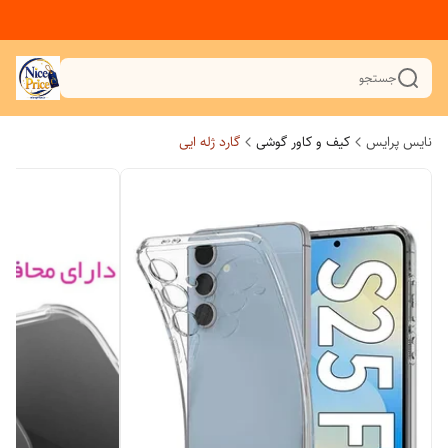
جستجو
نایس پرایس
کیف و کاور گوشی
گارد ژله ایی