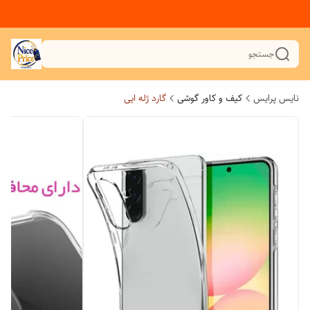
جستجو
نایس پرایس
کیف و کاور گوشی
گارد ژله ایی