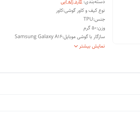
دسته‌بندی
:
گارد ژله ایی
نوع کیف و کاور گوشی
:
کاور
جنس
:
TPU
وزن
:
50 گرم
سازگار با گوشی موبایل
:
Samsung Galaxy A16
ساختار
:
شفاف
نمایش بیشتر
سطح
قاب پشتی , لبه بالایی , لبه پایینی , لبه چپ , لب
پوشش
:
راست , حفاظت از دکمه‌ها
ویژگی‌های کیف و کاور
:
مقاوم در برابر خط و خش
رنگ
:
بی رنگ شفاف