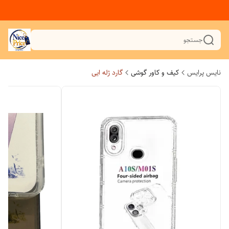
جستجو
نایس پرایس
کیف و کاور گوشی
گارد ژله ایی