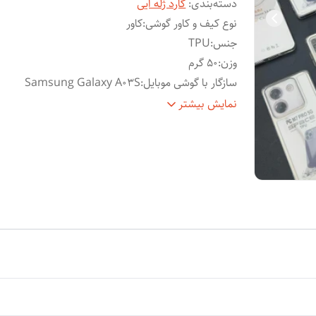
دسته‌بندی
:
گارد ژله ایی
نوع کیف و کاور گوشی
:
کاور
جنس
:
TPU
وزن
:
50 گرم
سازگار با گوشی موبایل
:
Samsung Galaxy A03S
ساختار
:
شفاف
نمایش بیشتر
سطح
قاب پشتی , لبه بالایی , لبه پایینی , لبه چپ , لب
پوشش
:
راست , حفاظت از دکمه‌ها
ویژگی‌های کیف و کاور
:
مقاوم در برابر خط و خش
رنگ
:
بی رنگ شفاف